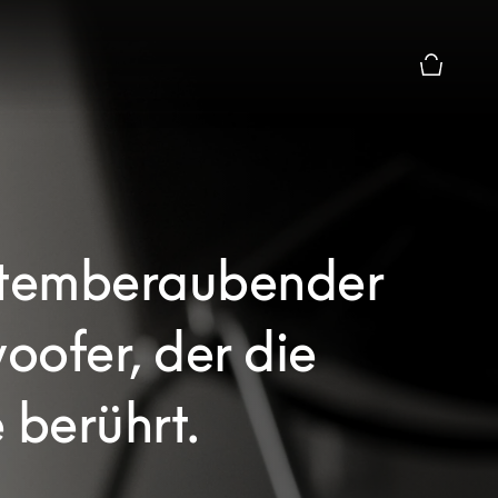
Die modal
atemberaubender
ofer, der die
 berührt.