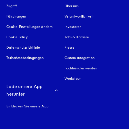
Zugriff
öffnet sich in einem neuen Tab
Über uns
Fälschungen
öffnet sich in einem neuen Tab
Verantwortlichkeit
Cookie-Einstellungen ändern
Investoren
Cookie Policy
öffnet sich in einem neuen Tab
Jobs & Karriere
Datenschutzrichtlinie
öffnet sich in einem neuen Tab
Presse
Teilnahmebedingungen
Custom integration
Fachhändler werden
Werkstour
Lade unsere App 
herunter
Entdecken Sie unsere App
neuen Tab