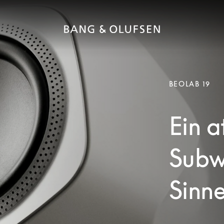
BEOLAB 19
Ein 
Subwo
Sinne