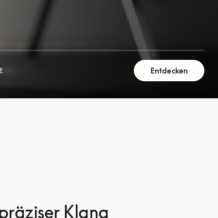
Entdecken
€
 präziser Klang