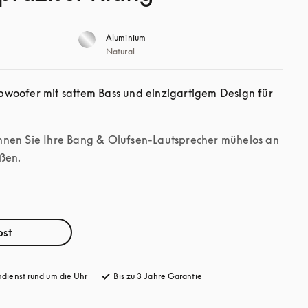
Aluminium
Natural
woofer mit sattem Bass und einzigartigem Design für 
nnen Sie Ihre Bang & Olufsen-Lautsprecher mühelos an 
ßen.
bst
dienst rund um die Uhr
öffnet sich in einem neuen Tab
Bis zu 3 Jahre Garantie
öffnet sich in einem neuen 