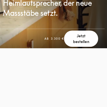
Heimlautsprecher, der neue
Massstäbe setzt.
Jetzt
AB
3.300 €
bestellen
SCROLL
SCROLL
ZUM
ZUM
ENTDECKEN
ENTDECKEN