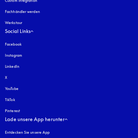
Custom integration
Fachhändler werden
Werkstour
Social Links
Facebook
Instagram
öffnet sich in einem neuen Tab
LinkedIn
X
YouTube
öffnet sich in einem neuen Tab
TikTok
Pinterest
Lade unsere App herunter
Entdecken Sie unsere App