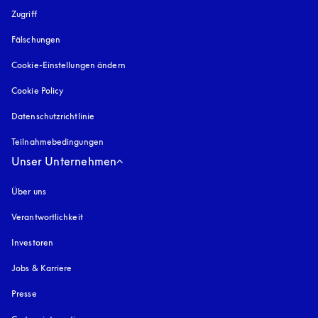
Zugriff
öffnet sich in einem neuen Tab
Fälschungen
öffnet sich in einem neuen Tab
Cookie-Einstellungen ändern
Cookie Policy
öffnet sich in einem neuen Tab
Datenschutzrichtlinie
öffnet sich in einem neuen Tab
Teilnahmebedingungen
Unser Unternehmen
Über uns
Verantwortlichkeit
Investoren
Jobs & Karriere
Presse