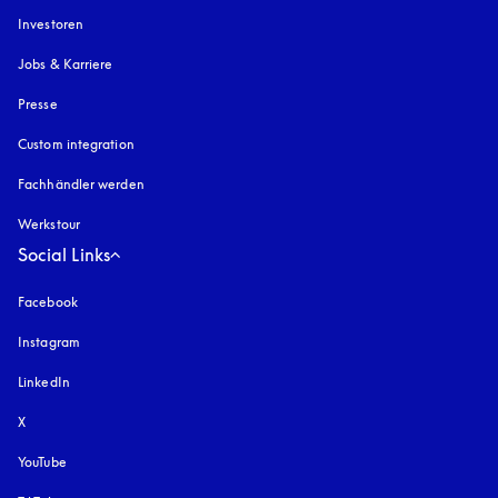
Investoren
Jobs & Karriere
Presse
Custom integration
Fachhändler werden
Werkstour
Social Links
Facebook
Instagram
öffnet sich in einem neuen Tab
LinkedIn
X
YouTube
öffnet sich in einem neuen Tab