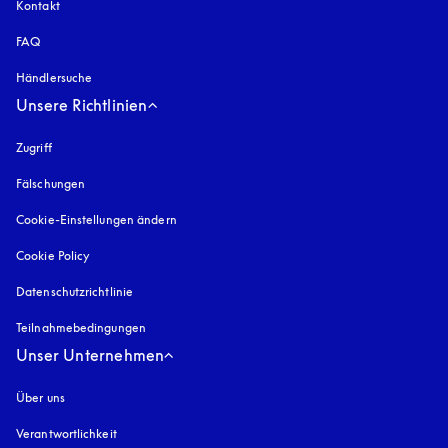
Kontakt
FAQ
Händlersuche
Unsere Richtlinien
Zugriff
öffnet sich in einem neuen Tab
Fälschungen
öffnet sich in einem neuen Tab
Cookie-Einstellungen ändern
Cookie Policy
öffnet sich in einem neuen Tab
Datenschutzrichtlinie
öffnet sich in einem neuen Tab
Teilnahmebedingungen
Unser Unternehmen
Über uns
Verantwortlichkeit