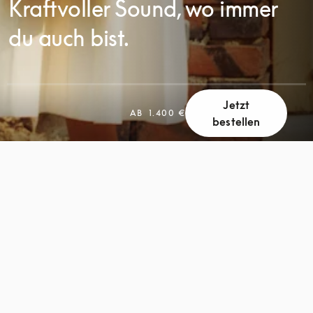
Kraftvoller Sound, wo immer
du auch bist.
Jetzt
SCROLL
AB
1.400 €
bestellen
SCROLL
ZUM
ZUM
ENTDECKEN
ENTDECKEN