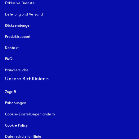
Exklusive Dienste
Lieferung und Versand
Rücksendungen
Produktsupport
Kontakt
FAQ
Händlersuche
Unsere Richtlinien
Zugriff
öffnet sich in einem neuen Tab
Fälschungen
öffnet sich in einem neuen Tab
Cookie-Einstellungen ändern
Cookie Policy
öffnet sich in einem neuen Tab
Datenschutzrichtlinie
öffnet sich in einem neuen Tab