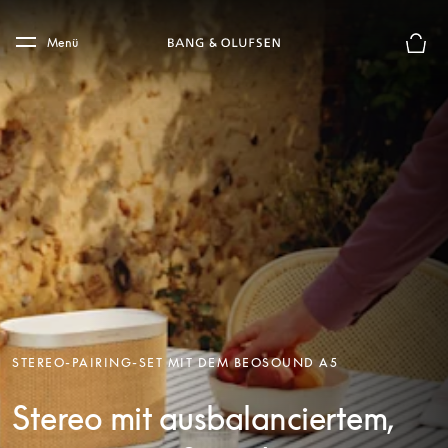
Skip to main content
Skip to main footer
Menü
Die m
STEREO-PAIRING-SET MIT DEM BEOSOUND A5
Stereo mit ausbalanciertem,