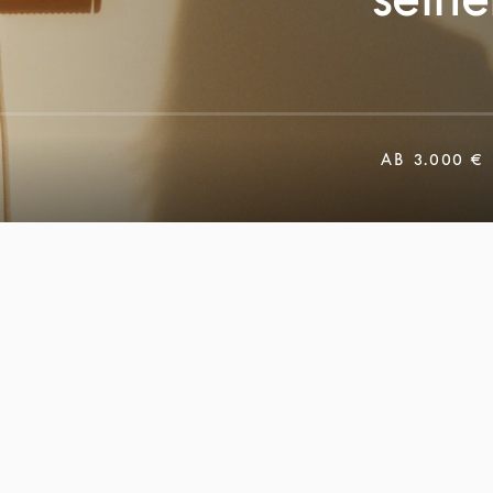
AB
3.000 €