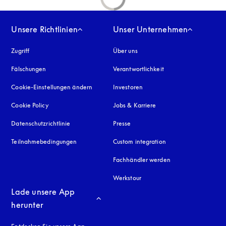
Unsere Richtlinien
Unser Unternehmen
Zugriff
öffnet sich in einem neuen Tab
Über uns
Fälschungen
öffnet sich in einem neuen Tab
Verantwortlichkeit
Cookie-Einstellungen ändern
Investoren
Cookie Policy
öffnet sich in einem neuen Tab
Jobs & Karriere
Datenschutzrichtlinie
öffnet sich in einem neuen Tab
Presse
Teilnahmebedingungen
Custom integration
Fachhändler werden
Werkstour
Lade unsere App 
herunter