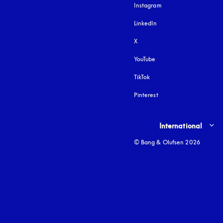
Instagram
öffnet sich in einem 
LinkedIn
X
YouTube
öffnet sich in einem neu
TikTok
Pinterest
Select country and lang
International
© Bang & Olufsen 2026