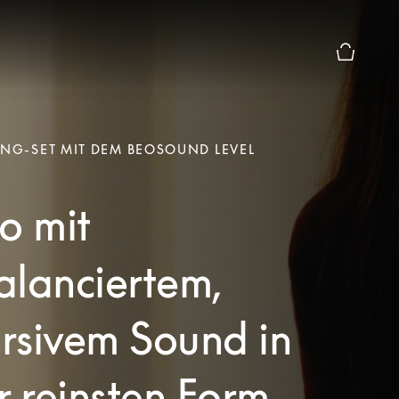
Die modal
ING-SET MIT DEM BEOSOUND LEVEL
o mit
alanciertem,
rsivem Sound in
r reinsten Form.