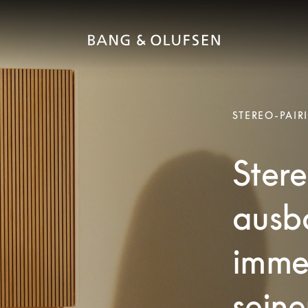
STEREO-PAIR
Stere
ausb
imme
seine