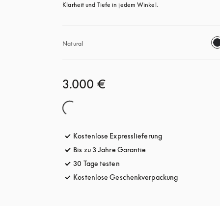
Klarheit und Tiefe in jedem Winkel.
Natural
3.000 €
Kostenlose Expresslieferung
öffnet sich in ein
Bis zu 3 Jahre Garantie
öffnet sich in einem ne
30 Tage testen
öffnet sich in einem neuen Tab
Kostenlose Geschenkverpackung
öffnet sich i