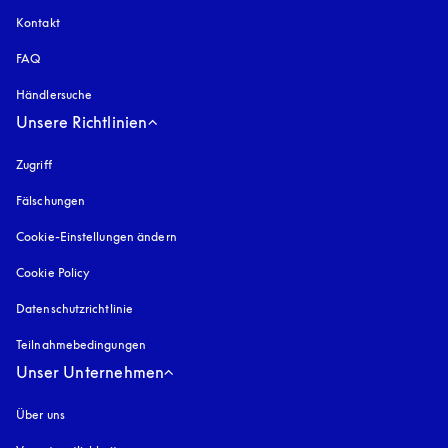
Kontakt
FAQ
Händlersuche
Unsere Richtlinien
Zugriff
öffnet sich in einem neuen Tab
Fälschungen
öffnet sich in einem neuen Tab
Cookie-Einstellungen ändern
Cookie Policy
öffnet sich in einem neuen Tab
Datenschutzrichtlinie
öffnet sich in einem neuen Tab
Teilnahmebedingungen
Unser Unternehmen
Über uns