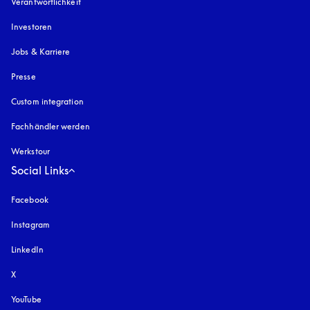
Verantwortlichkeit
Investoren
Jobs & Karriere
Presse
Custom integration
Fachhändler werden
Werkstour
Social Links
Facebook
Instagram
öffnet sich in einem neuen Tab
LinkedIn
X
YouTube
öffnet sich in einem neuen Tab