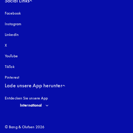
Social Links
Facebook
Instagram
öffnet sich in einem neuen Tab
LinkedIn
X
YouTube
öffnet sich in einem neuen Tab
TikTok
Pinterest
Lade unsere App herunter
Entdecken Sie unsere App
Select country and language
:
International
© Bang & Olufsen 2026