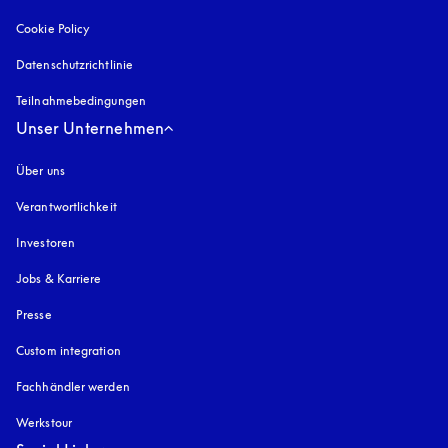
Cookie Policy
öffnet sich in einem neuen Tab
Datenschutzrichtlinie
öffnet sich in einem neuen Tab
Teilnahmebedingungen
Unser Unternehmen
Über uns
Verantwortlichkeit
Investoren
Jobs & Karriere
Presse
Custom integration
Fachhändler werden
Werkstour