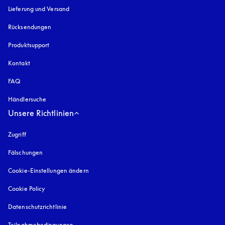
Lieferung und Versand
Rücksendungen
Produktsupport
Kontakt
FAQ
Händlersuche
Unsere Richtlinien
Zugriff
öffnet sich in einem neuen Tab
Fälschungen
öffnet sich in einem neuen Tab
Cookie-Einstellungen ändern
Cookie Policy
öffnet sich in einem neuen Tab
Datenschutzrichtlinie
öffnet sich in einem neuen Tab
Teilnahmebedingungen