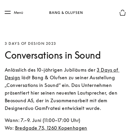
Skip to main content
Skip to main footer
Menü
Die m
3 DAYS OF DESIGN 2023
Conversations in Sound
Anlässlich des 10-jährigen Jubiläums der 
3 Days of 
Design
 lädt Bang & Olufsen zu seiner Ausstellung 
„Conversations in Sound“ ein. Das Unternehmen 
präsentiert hier seinen neuesten Lautsprecher, den 
Beosound A5, der in Zusammenarbeit mit dem 
Designerduo GamFratesi entwickelt wurde.
Wann: 7.–9. Juni (11:00–17:00 Uhr)

Wo: 
Bredgade 75, 1260 Kopenhagen