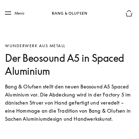
Skip to main content
Skip to main footer
Menü
Die m
WUNDERWERK AUS METALL
Der Beosound A5 in Spaced
Aluminium
Bang & Olufsen stellt den neuen Beosound A5 Spaced 
Aluminium vor. Die Abdeckung wird in der Factory 5 im 
dänischen Struer von Hand gefertigt und veredelt – 
eine Hommage an die Tradition von Bang & Olufsen in 
Sachen Aluminiumdesign und Handwerkskunst.