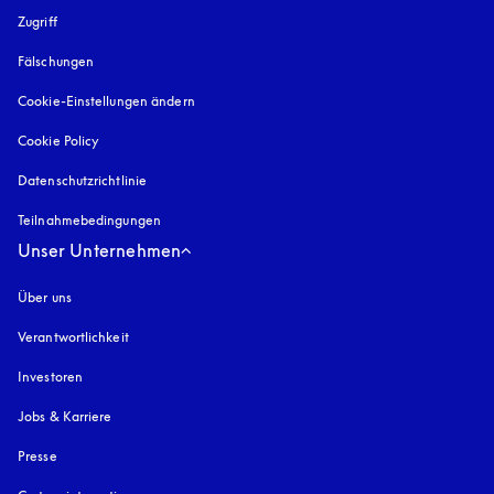
Zugriff
öffnet sich in einem neuen Tab
Fälschungen
öffnet sich in einem neuen Tab
Cookie-Einstellungen ändern
Cookie Policy
öffnet sich in einem neuen Tab
Datenschutzrichtlinie
öffnet sich in einem neuen Tab
Teilnahmebedingungen
Unser Unternehmen
Über uns
Verantwortlichkeit
Investoren
Jobs & Karriere
Presse