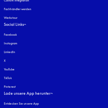
Custom integration
Fachhändler werden
Werkstour
Social Links
Facebook
Instagram
öffnet sich in einem neuen Tab
LinkedIn
X
YouTube
öffnet sich in einem neuen Tab
TikTok
Pinterest
Lade unsere App herunter
Entdecken Sie unsere App