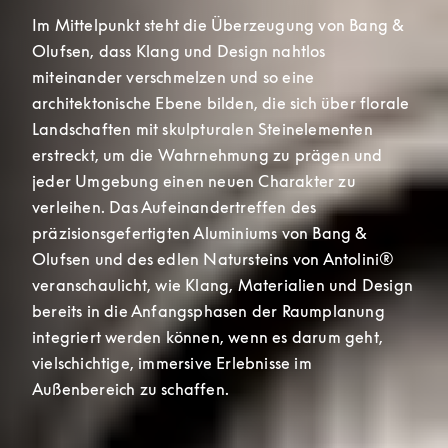
Im Mittelpunkt steht die Überzeugung von Bang & 
Olufsen, dass Klang und Design nahtlos 
miteinander verschmelzen und so eine 
architektonische Ebene bilden, die sich über florale 
Landschaften mit skulpturalen Steinelementen 
erstreckt, um die Wahrnehmung zu prägen und 
jeder Umgebung einen neuen Charakter zu 
verleihen. Das Aufeinandertreffen des 
präzisionsgefertigten Aluminiums von Bang & 
Olufsen und des edlen Natursteins von Antolini® 
veranschaulicht, wie Klang, Materialien und Design 
bereits in die Anfangsphasen der Raumplanung 
integriert werden können, wenn es darum geht, 
vielschichtige, immersive Erlebnisse im 
Außenbereich zu schaffen.