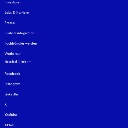
Investoren
Jobs & Karriere
Presse
Custom integration
Fachhändler werden
Werkstour
Social Links
Facebook
Instagram
öffnet sich in einem neuen Tab
LinkedIn
X
YouTube
öffnet sich in einem neuen Tab
TikTok