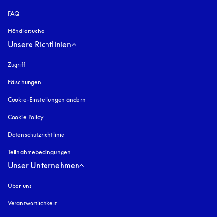
FAQ
Händlersuche
Unsere Richtlinien
Zugriff
öffnet sich in einem neuen Tab
Fälschungen
öffnet sich in einem neuen Tab
Cookie-Einstellungen ändern
Cookie Policy
öffnet sich in einem neuen Tab
Datenschutzrichtlinie
öffnet sich in einem neuen Tab
Teilnahmebedingungen
Unser Unternehmen
Über uns
Verantwortlichkeit