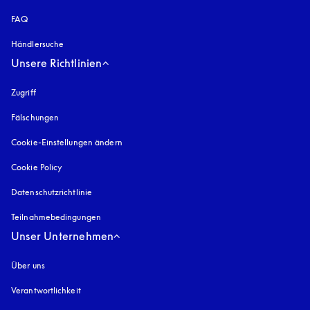
FAQ
Händlersuche
Unsere Richtlinien
Zugriff
öffnet sich in einem neuen Tab
Fälschungen
öffnet sich in einem neuen Tab
Cookie-Einstellungen ändern
Cookie Policy
öffnet sich in einem neuen Tab
Datenschutzrichtlinie
öffnet sich in einem neuen Tab
Teilnahmebedingungen
Unser Unternehmen
Über uns
Verantwortlichkeit