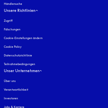
Händlersuche
Unsere Richtlinien
Zugriff
öffnet sich in einem neuen Tab
Fälschungen
öffnet sich in einem neuen Tab
Cookie-Einstellungen ändern
Cookie Policy
öffnet sich in einem neuen Tab
Datenschutzrichtlinie
öffnet sich in einem neuen Tab
Teilnahmebedingungen
Unser Unternehmen
Über uns
Verantwortlichkeit
Investoren
Jobs & Karriere