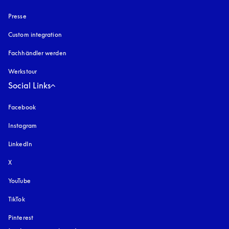
Presse
Custom integration
Fachhändler werden
Werkstour
Social Links
Facebook
Instagram
öffnet sich in einem neuen Tab
LinkedIn
X
YouTube
öffnet sich in einem neuen Tab
TikTok
Pinterest