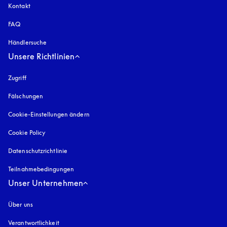
Kontakt
FAQ
Händlersuche
Unsere Richtlinien
Zugriff
öffnet sich in einem neuen Tab
Fälschungen
öffnet sich in einem neuen Tab
Cookie-Einstellungen ändern
Cookie Policy
öffnet sich in einem neuen Tab
Datenschutzrichtlinie
öffnet sich in einem neuen Tab
Teilnahmebedingungen
Unser Unternehmen
Über uns
Verantwortlichkeit