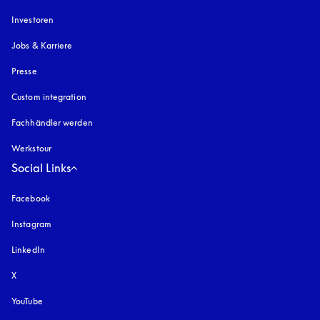
Investoren
Jobs & Karriere
Presse
Custom integration
Fachhändler werden
Werkstour
Social Links
Facebook
Instagram
öffnet sich in einem neuen Tab
LinkedIn
X
YouTube
öffnet sich in einem neuen Tab