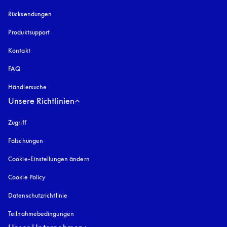
Rücksendungen
Produktsupport
Kontakt
FAQ
Händlersuche
Unsere Richtlinien
Zugriff
öffnet sich in einem neuen Tab
Fälschungen
öffnet sich in einem neuen Tab
Cookie-Einstellungen ändern
Cookie Policy
öffnet sich in einem neuen Tab
Datenschutzrichtlinie
öffnet sich in einem neuen Tab
Teilnahmebedingungen