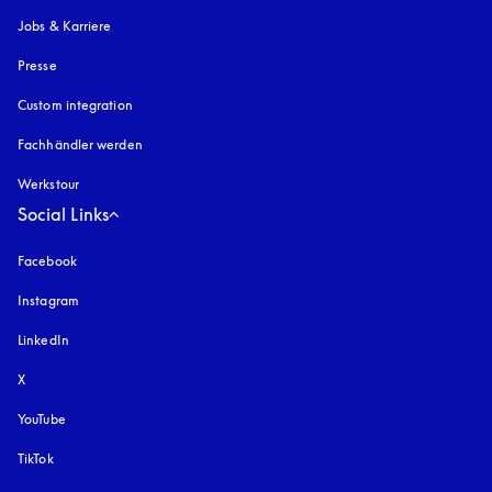
Jobs & Karriere
Presse
Custom integration
Fachhändler werden
Werkstour
Social Links
Facebook
Instagram
öffnet sich in einem neuen Tab
LinkedIn
X
YouTube
öffnet sich in einem neuen Tab
TikTok