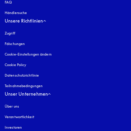
FAQ
Händlersuche
Unsere Richtlinien
Zugriff
öffnet sich in einem neuen Tab
Fälschungen
öffnet sich in einem neuen Tab
Cookie-Einstellungen ändern
Cookie Policy
öffnet sich in einem neuen Tab
Datenschutzrichtlinie
öffnet sich in einem neuen Tab
Teilnahmebedingungen
Unser Unternehmen
Über uns
Verantwortlichkeit
Investoren