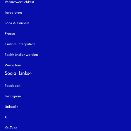
Verantwortlichkeit
Investoren
Jobs & Karriere
Presse
Custom integration
Fachhändler werden
Werkstour
Social Links
Facebook
Instagram
öffnet sich in einem neuen Tab
LinkedIn
X
YouTube
öffnet sich in einem neuen Tab