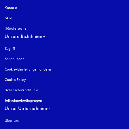
Kontakt
FAQ
Händlersuche
Unsere Richtlinien
Zugriff
öffnet sich in einem neuen Tab
Fälschungen
öffnet sich in einem neuen Tab
Cookie-Einstellungen ändern
Cookie Policy
öffnet sich in einem neuen Tab
Datenschutzrichtlinie
öffnet sich in einem neuen Tab
Teilnahmebedingungen
Unser Unternehmen
Über uns