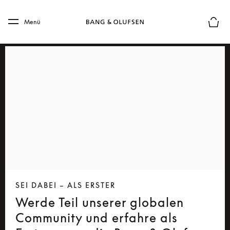
Skip to main content
Skip to main footer
Menü
Die m
SEI DABEI – ALS ERSTER
Werde Teil unserer globalen
Community und erfahre als