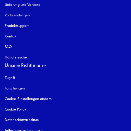
Lieferung und Versand
Rücksendungen
Produktsupport
Kontakt
FAQ
Händlersuche
Unsere Richtlinien
Zugriff
öffnet sich in einem neuen Tab
Fälschungen
öffnet sich in einem neuen Tab
Cookie-Einstellungen ändern
Cookie Policy
öffnet sich in einem neuen Tab
Datenschutzrichtlinie
öffnet sich in einem neuen Tab
Teilnahmebedingungen