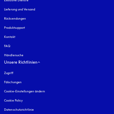
Exklusive Dienste
Lieferung und Versand
Rücksendungen
Produktsupport
Kontakt
FAQ
Händlersuche
Unsere Richtlinien
Zugriff
öffnet sich in einem neuen Tab
Fälschungen
öffnet sich in einem neuen Tab
Cookie-Einstellungen ändern
Cookie Policy
öffnet sich in einem neuen Tab
Datenschutzrichtlinie
öffnet sich in einem neuen Tab