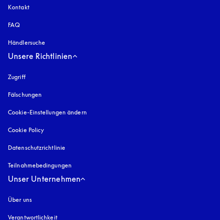
Kontakt
FAQ
Händlersuche
Unsere Richtlinien
Zugriff
öffnet sich in einem neuen Tab
Fälschungen
öffnet sich in einem neuen Tab
Cookie-Einstellungen ändern
Cookie Policy
öffnet sich in einem neuen Tab
Datenschutzrichtlinie
öffnet sich in einem neuen Tab
Teilnahmebedingungen
Unser Unternehmen
Über uns
Verantwortlichkeit