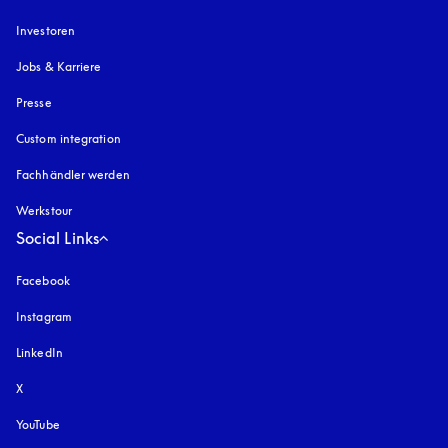
Investoren
Jobs & Karriere
Presse
Custom integration
Fachhändler werden
Werkstour
Social Links
Facebook
Instagram
öffnet sich in einem neuen Tab
LinkedIn
X
YouTube
öffnet sich in einem neuen Tab