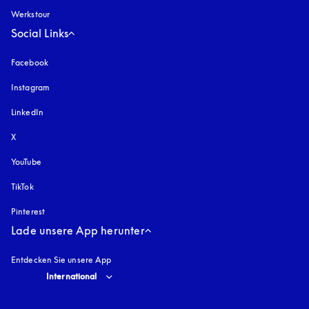
Werkstour
Social Links
Facebook
Instagram
öffnet sich in einem neuen Tab
LinkedIn
X
YouTube
öffnet sich in einem neuen Tab
TikTok
Pinterest
Lade unsere App herunter
Entdecken Sie unsere App
Select country and language
:
International