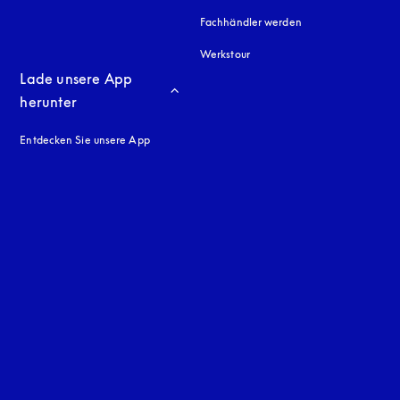
Fachhändler werden
Werkstour
Lade unsere App 
herunter
Entdecken Sie unsere App
neuen Tab
en Tab
uage
: