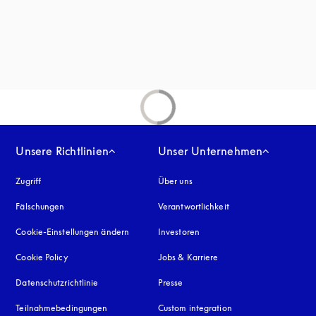
inem neuen Tab
Unsere Richtlinien
Unser Unternehmen
Zugriff
öffnet sich in einem neuen Tab
Über uns
Fälschungen
öffnet sich in einem neuen Tab
Verantwortlichkeit
Cookie-Einstellungen ändern
Investoren
Cookie Policy
öffnet sich in einem neuen Tab
Jobs & Karriere
Datenschutzrichtlinie
öffnet sich in einem neuen Tab
Presse
Teilnahmebedingungen
Custom integration