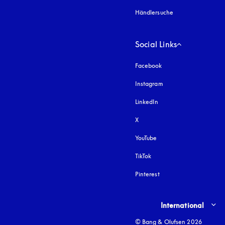
Händlersuche
Social Links
Facebook
Instagram
öffnet sich in einem 
LinkedIn
X
YouTube
öffnet sich in einem neu
TikTok
Pinterest
Select country and lang
International
© Bang & Olufsen 2026