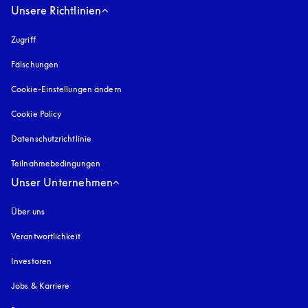
Unsere Richtlinien
Zugriff
öffnet sich in einem neuen Tab
Fälschungen
öffnet sich in einem neuen Tab
Cookie-Einstellungen ändern
Cookie Policy
öffnet sich in einem neuen Tab
Datenschutzrichtlinie
öffnet sich in einem neuen Tab
Teilnahmebedingungen
Unser Unternehmen
Über uns
Verantwortlichkeit
Investoren
Jobs & Karriere