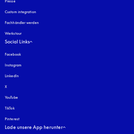
Presse
Custom integration
Fachhändler werden
Werkstour
Social Links
Facebook
Instagram
öffnet sich in einem neuen Tab
LinkedIn
X
YouTube
öffnet sich in einem neuen Tab
TikTok
Pinterest
Lade unsere App herunter