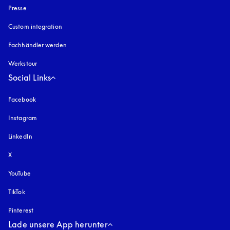
Presse
Custom integration
Fachhändler werden
Werkstour
Social Links
Facebook
Instagram
öffnet sich in einem neuen Tab
LinkedIn
X
YouTube
öffnet sich in einem neuen Tab
TikTok
Pinterest
Lade unsere App herunter