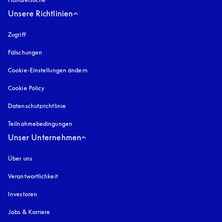
Unsere Richtlinien
Zugriff
öffnet sich in einem neuen Tab
Fälschungen
öffnet sich in einem neuen Tab
Cookie-Einstellungen ändern
Cookie Policy
öffnet sich in einem neuen Tab
Datenschutzrichtlinie
öffnet sich in einem neuen Tab
Teilnahmebedingungen
Unser Unternehmen
Über uns
Verantwortlichkeit
Investoren
Jobs & Karriere