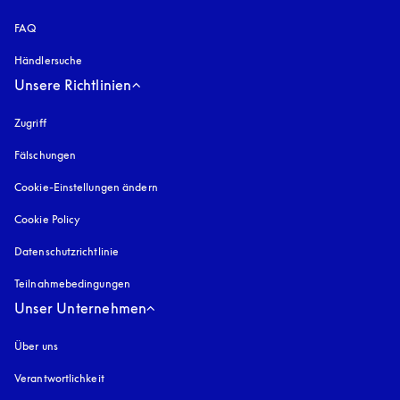
FAQ
Händlersuche
Unsere Richtlinien
Zugriff
öffnet sich in einem neuen Tab
Fälschungen
öffnet sich in einem neuen Tab
Cookie-Einstellungen ändern
Cookie Policy
öffnet sich in einem neuen Tab
Datenschutzrichtlinie
öffnet sich in einem neuen Tab
Teilnahmebedingungen
Unser Unternehmen
Über uns
Verantwortlichkeit