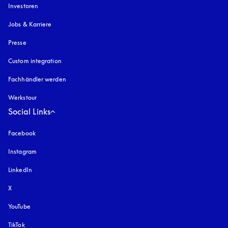
Investoren
Jobs & Karriere
Presse
Custom integration
Fachhändler werden
Werkstour
Social Links
Facebook
Instagram
öffnet sich in einem neuen Tab
LinkedIn
X
YouTube
öffnet sich in einem neuen Tab
TikTok