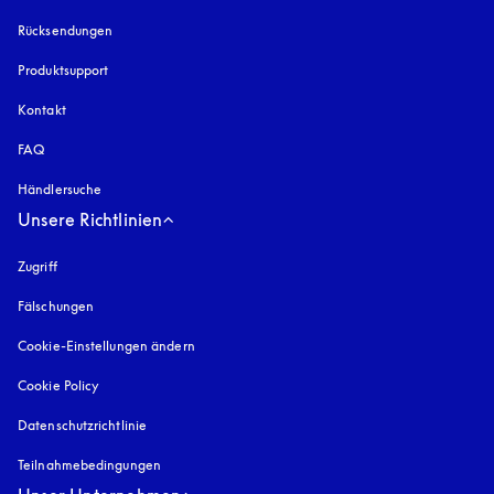
Rücksendungen
Produktsupport
Kontakt
FAQ
Händlersuche
Unsere Richtlinien
Zugriff
öffnet sich in einem neuen Tab
Fälschungen
öffnet sich in einem neuen Tab
Cookie-Einstellungen ändern
Cookie Policy
öffnet sich in einem neuen Tab
Datenschutzrichtlinie
öffnet sich in einem neuen Tab
Teilnahmebedingungen