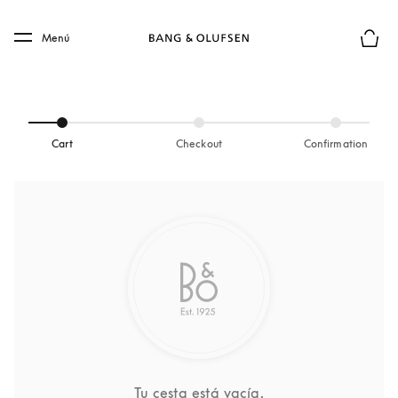
Skip to main content
Skip to main footer
Menú
El mod
Cart
Checkout
Confirmation
Tu cesta está vacía.