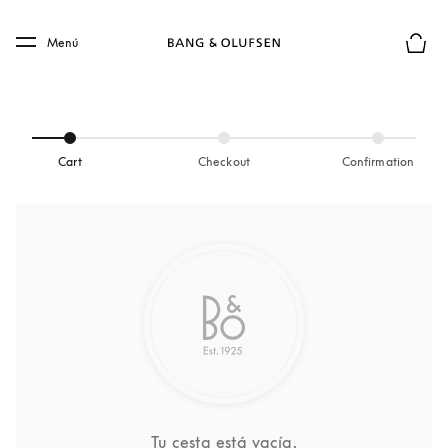
Skip to main content
Skip to main footer
Menú
El mod
Cart
Checkout
Confirmation
Tu cesta está vacía.