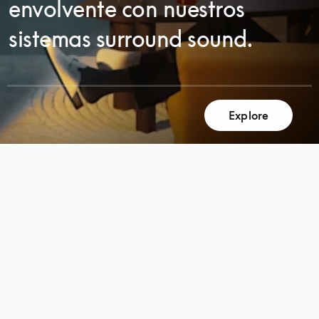
envolvente con nuestros
sistemas surround sound.
Explore
DESPLÁCESE
DESPLÁCESE
PARA
PARA
DESCUBRIR
DESCUBRIR