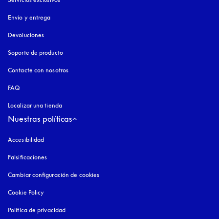
Envío y entrega
Devoluciones
Soporte de producto
Contacte con nosotros
FAQ
Localizar una tienda
Nuestras políticas
Accesibilidad
apertura en una pestaña nueva
Falsificaciones
apertura en una pestaña nueva
Cambiar configuración de cookies
Cookie Policy
apertura en una pestaña nueva
Política de privacidad
apertura en una pestaña nueva