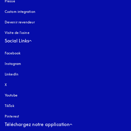
Presse
Custom integration
Devenir revendeur
Visite de l'usine
Social Links
Facebook
Instagram
s’ouvre dans un nouvel onglet
LinkedIn
X
Youtube
s’ouvre dans un nouvel onglet
TikTok
Pinterest
Téléchargez notre application