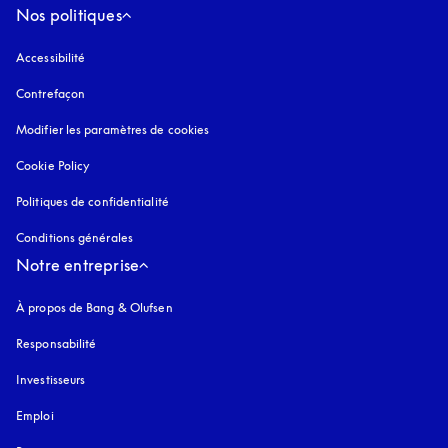
Nos politiques
Accessibilité
s’ouvre dans un nouvel onglet
Contrefaçon
s’ouvre dans un nouvel onglet
Modifier les paramètres de cookies
Cookie Policy
s’ouvre dans un nouvel onglet
Politiques de confidentialité
s’ouvre dans un nouvel onglet
Conditions générales
Notre entreprise
À propos de Bang & Olufsen
Responsabilité
Investisseurs
Emploi