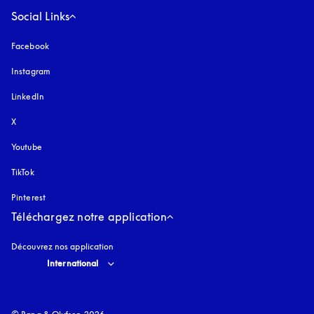
Social Links
Facebook
Instagram
s’ouvre dans un nouvel onglet
LinkedIn
X
Youtube
s’ouvre dans un nouvel onglet
TikTok
Pinterest
Téléchargez notre application
Découvrez nos application
Select country and language
:
International