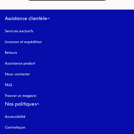
Assistance clientèle
Services exclusifs
Livraison et expédition
Retours
Assistance produit
Nous contacter
FAQ
Trouver un magasin
Nos politiques
Accessibilité
s’ouvre dans un nouvel onglet
Contrefaçon
s’ouvre dans un nouvel onglet