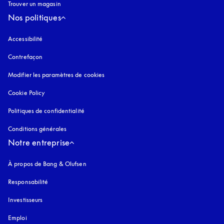
Trouver un magasin
Nos politiques
Accessibilité
s’ouvre dans un nouvel onglet
Contrefaçon
s’ouvre dans un nouvel onglet
Modifier les paramètres de cookies
Cookie Policy
s’ouvre dans un nouvel onglet
Politiques de confidentialité
s’ouvre dans un nouvel onglet
Conditions générales
Notre entreprise
À propos de Bang & Olufsen
Responsabilité
Investisseurs
Emploi