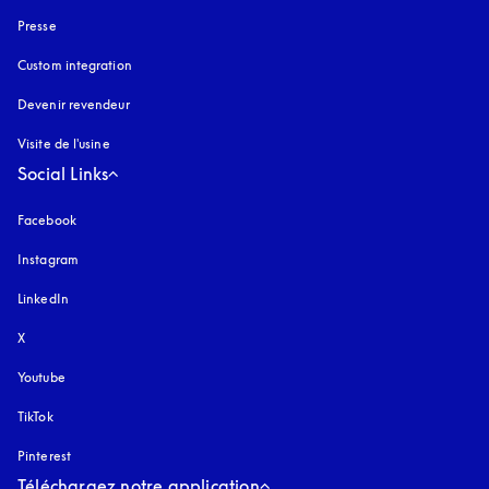
Presse
Custom integration
Devenir revendeur
Visite de l'usine
Social Links
Facebook
Instagram
s’ouvre dans un nouvel onglet
LinkedIn
X
Youtube
s’ouvre dans un nouvel onglet
TikTok
Pinterest
Téléchargez notre application