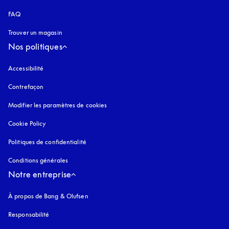
FAQ
Trouver un magasin
Nos politiques
Accessibilité
s’ouvre dans un nouvel onglet
Contrefaçon
s’ouvre dans un nouvel onglet
Modifier les paramètres de cookies
Cookie Policy
s’ouvre dans un nouvel onglet
Politiques de confidentialité
s’ouvre dans un nouvel onglet
Conditions générales
Notre entreprise
À propos de Bang & Olufsen
Responsabilité