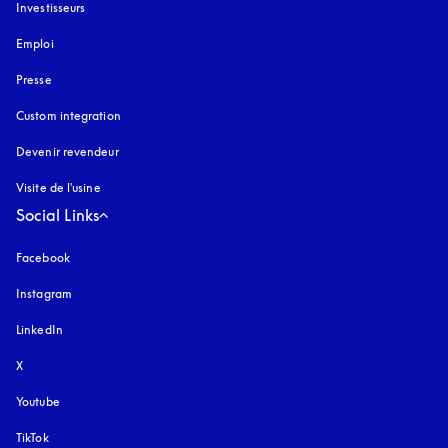
Investisseurs
Emploi
Presse
Custom integration
Devenir revendeur
Visite de l'usine
Social Links
Facebook
Instagram
s’ouvre dans un nouvel onglet
LinkedIn
X
Youtube
s’ouvre dans un nouvel onglet
TikTok