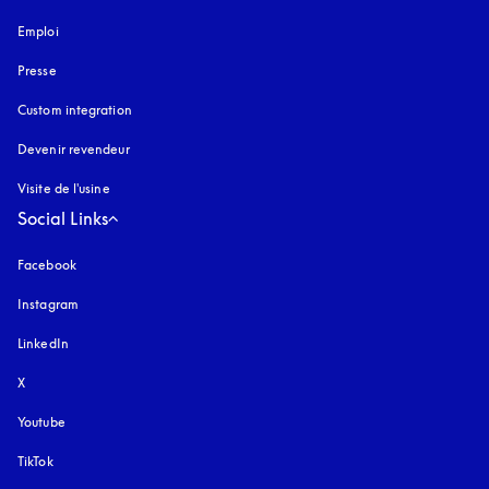
Emploi
Presse
Custom integration
Devenir revendeur
Visite de l'usine
Social Links
Facebook
Instagram
s’ouvre dans un nouvel onglet
LinkedIn
X
Youtube
s’ouvre dans un nouvel onglet
TikTok