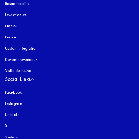
Responsabilité
Investisseurs
Emploi
Presse
Custom integration
Devenir revendeur
Visite de l'usine
Social Links
Facebook
Instagram
s’ouvre dans un nouvel onglet
LinkedIn
X
Youtube
s’ouvre dans un nouvel onglet