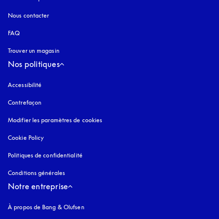
Nous contacter
FAQ
Trouver un magasin
Nos politiques
Accessibilité
s’ouvre dans un nouvel onglet
Contrefaçon
s’ouvre dans un nouvel onglet
Modifier les paramètres de cookies
Cookie Policy
s’ouvre dans un nouvel onglet
Politiques de confidentialité
s’ouvre dans un nouvel onglet
Conditions générales
Notre entreprise
À propos de Bang & Olufsen