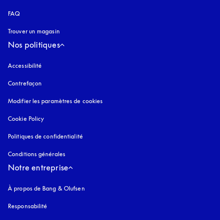
FAQ
Trouver un magasin
Nos politiques
Accessibilité
s’ouvre dans un nouvel onglet
Contrefaçon
s’ouvre dans un nouvel onglet
Modifier les paramètres de cookies
Cookie Policy
s’ouvre dans un nouvel onglet
Politiques de confidentialité
s’ouvre dans un nouvel onglet
Conditions générales
Notre entreprise
À propos de Bang & Olufsen
Responsabilité