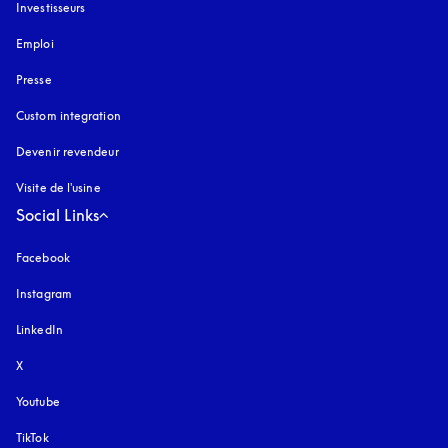
Investisseurs
Emploi
Presse
Custom integration
Devenir revendeur
Visite de l'usine
Social Links
Facebook
Instagram
s’ouvre dans un nouvel onglet
LinkedIn
X
Youtube
s’ouvre dans un nouvel onglet
TikTok