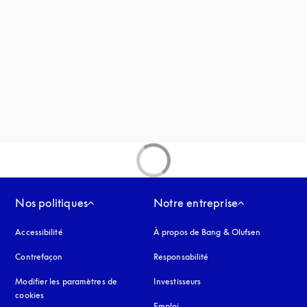
vre dans un nouvel onglet
uvel onglet
Nos politiques
Notre entreprise
Accessibilité
s’ouvre dans un nouvel onglet
À propos de Bang & Olufsen
Contrefaçon
s’ouvre dans un nouvel onglet
Responsabilité
Modifier les paramètres de
Investisseurs
cookies
Emploi