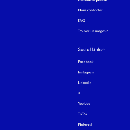
Nous contacter
FAQ
Trouver un magasin
Social Links
Facebook
Instagram
s’ouvre dans un nouvel
LinkedIn
X
Youtube
s’ouvre dans un nouvel o
TikTok
Pinterest