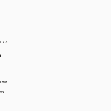
É 2,5
n
enter 
 
rs 