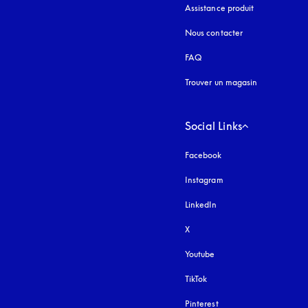
Assistance produit
Nous contacter
FAQ
Trouver un magasin
Social Links
Facebook
Instagram
s’ouvre dans un nouvel
LinkedIn
X
Youtube
s’ouvre dans un nouvel o
TikTok
Pinterest