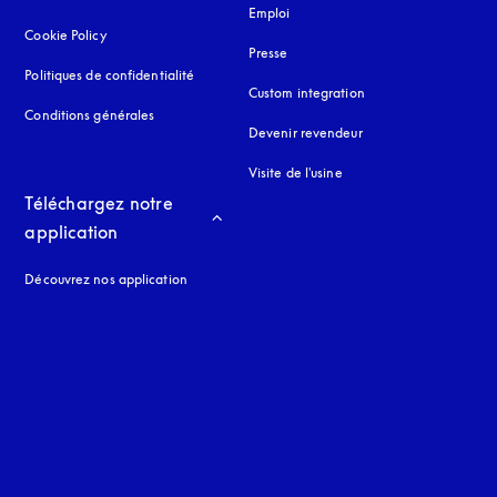
Emploi
Cookie Policy
s’ouvre dans un nouvel onglet
Presse
Politiques de confidentialité
s’ouvre dans un nouvel onglet
Custom integration
Conditions générales
Devenir revendeur
Visite de l'usine
Téléchargez notre 
application
Découvrez nos application
 onglet
nglet