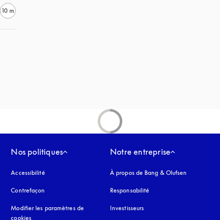
10 m
Nos politiques
Notre entreprise
Accessibilité
s’ouvre dans un nouvel onglet
À propos de Bang & Olufsen
Contrefaçon
s’ouvre dans un nouvel onglet
Responsabilité
Modifier les paramètres de
Investisseurs
cookies