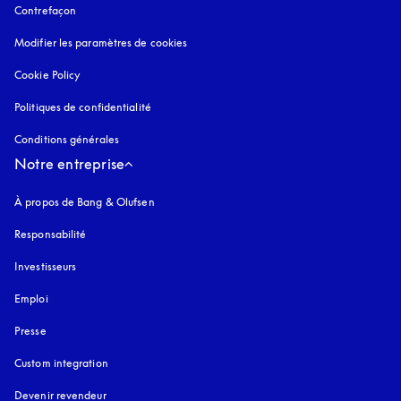
Contrefaçon
s’ouvre dans un nouvel onglet
Modifier les paramètres de cookies
Cookie Policy
s’ouvre dans un nouvel onglet
Politiques de confidentialité
s’ouvre dans un nouvel onglet
Conditions générales
Notre entreprise
À propos de Bang & Olufsen
Responsabilité
Investisseurs
Emploi
Presse
Custom integration
Devenir revendeur