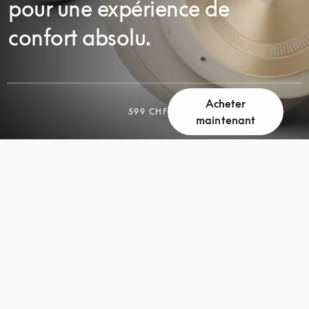
pour une expérience de
confort absolu.
Acheter
599 CHF
FAITES
maintenant
FAITES
DÉFILER
DÉFILER
LA
LA
PAGE
PAGE
POUR
POUR
DÉCOUVRIR
DÉCOUVRIR