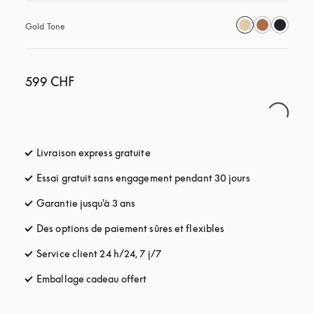
Gold Tone
599 CHF
Livraison express gratuite
s’ouvre dans un nouvel onglet
Essai gratuit sans engagement pendant 30 jours
s’ouvre dans u
Garantie jusqu'à 3 ans
s’ouvre dans un nouvel onglet
Des options de paiement sûres et flexibles
s’ouvre dans un nou
Service client 24 h/24, 7 j/7
s’ouvre dans un nouvel onglet
Emballage cadeau offert
s’ouvre dans un nouvel onglet