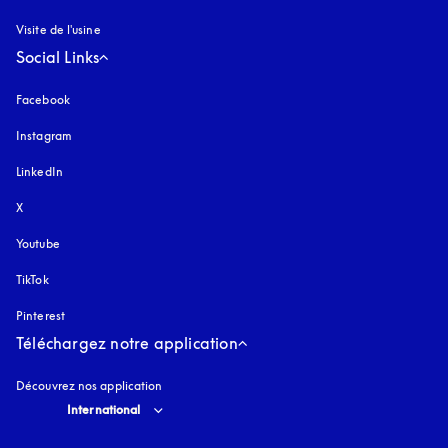
Visite de l'usine
Social Links
Facebook
Instagram
s’ouvre dans un nouvel onglet
LinkedIn
X
Youtube
s’ouvre dans un nouvel onglet
TikTok
Pinterest
Téléchargez notre application
Découvrez nos application
Select country and language
:
International