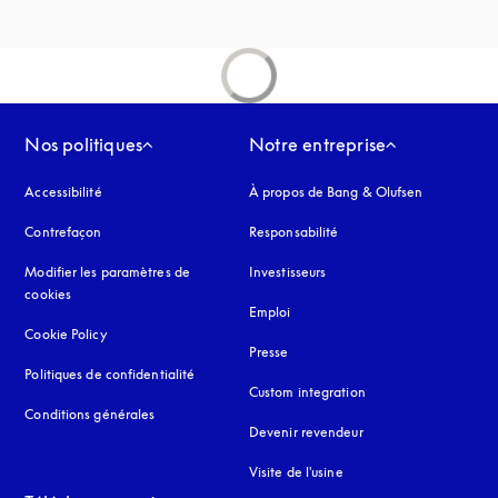
Nos politiques
Notre entreprise
Accessibilité
s’ouvre dans un nouvel onglet
À propos de Bang & Olufsen
Contrefaçon
s’ouvre dans un nouvel onglet
Responsabilité
Modifier les paramètres de
Investisseurs
cookies
Emploi
Cookie Policy
s’ouvre dans un nouvel onglet
Presse
Politiques de confidentialité
s’ouvre dans un nouvel onglet
Custom integration
Conditions générales
Devenir revendeur
Visite de l'usine