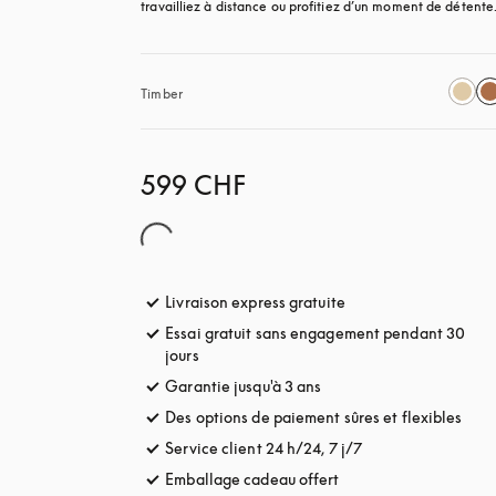
travailliez à distance ou profitiez d’un moment de détente
Timber
599 CHF
Livraison express gratuite
s’ouvre dans un nouve
Essai gratuit sans engagement pendant 30
jours
s’ouvre dans un nouvel onglet
Garantie jusqu'à 3 ans
s’ouvre dans un nouvel o
Des options de paiement sûres et flexibles
s’ou
Service client 24 h/24, 7 j/7
s’ouvre dans un no
Emballage cadeau offert
s’ouvre dans un nouvel