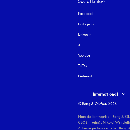
Social Links
Facebook
Instagram
s’ouvre dans un nouvel
LinkedIn
X
Youtube
s’ouvre dans un nouvel o
TikTok
Pinterest
Select country and lang
International
© Bang & Olufsen 2026
Nom de l’entreprise : Bang & Olu
CEO (Interim) : Nikolaj Wendelb
Adresse professionnelle : Bang &