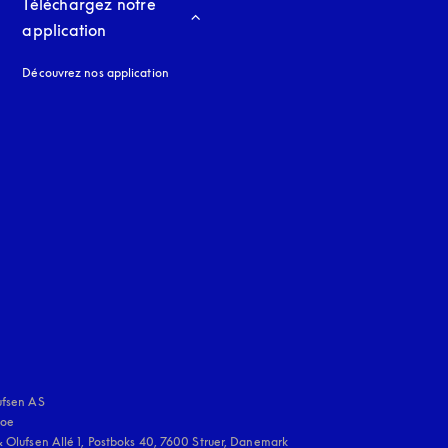
Téléchargez notre 
application
Découvrez nos application
 onglet
nglet
uage
:
fsen AS

oe 

 Olufsen Allé 1, Postboks 40, 7600 Struer, Danemark
