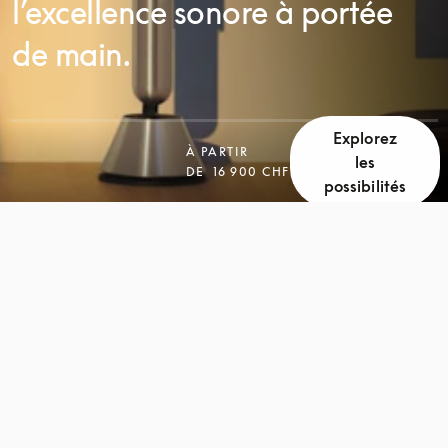
l’excellence sonore à portée
de main.
Explorez
À PARTIR
les
DE
16 900 CHF
possibilités
FAITES
FAITES
DÉFILER
DÉFILER
LA
LA
PAGE
PAGE
POUR