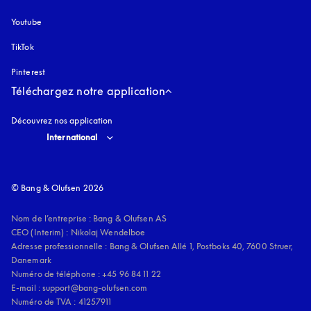
Youtube
s’ouvre dans un nouvel onglet
TikTok
Pinterest
Téléchargez notre application
Découvrez nos application
Select country and language
:
International
© Bang & Olufsen 2026
Nom de l’entreprise : Bang & Olufsen AS

CEO (Interim) : Nikolaj Wendelboe 

Adresse professionnelle : Bang & Olufsen Allé 1, Postboks 40, 7600 Struer, 
Danemark

Numéro de téléphone : +45 96 84 11 22

E-mail : support@bang-olufsen.com

Numéro de TVA : 41257911