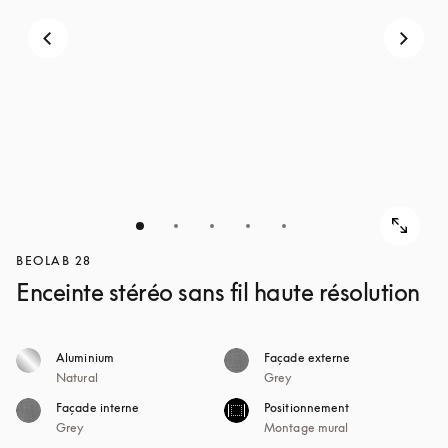
POUR
DÉCOUVRIR
DÉCOUVRIR
BEOLAB 28
Enceinte stéréo sans fil haute résolution
Aluminium
Façade externe
Natural
Grey
Façade interne
Positionnement
Grey
Montage mural