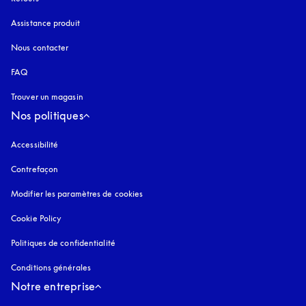
Assistance produit
Nous contacter
FAQ
Trouver un magasin
Nos politiques
Accessibilité
s’ouvre dans un nouvel onglet
Contrefaçon
s’ouvre dans un nouvel onglet
Modifier les paramètres de cookies
Cookie Policy
s’ouvre dans un nouvel onglet
Politiques de confidentialité
s’ouvre dans un nouvel onglet
Conditions générales
Notre entreprise