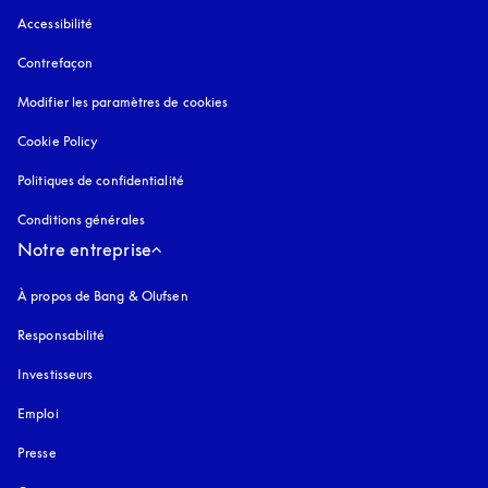
Accessibilité
s’ouvre dans un nouvel onglet
Contrefaçon
s’ouvre dans un nouvel onglet
Modifier les paramètres de cookies
Cookie Policy
s’ouvre dans un nouvel onglet
Politiques de confidentialité
s’ouvre dans un nouvel onglet
Conditions générales
Notre entreprise
À propos de Bang & Olufsen
Responsabilité
Investisseurs
Emploi
Presse