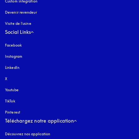
Custom integration
Devenir revendeur
Visite de l'usine
Social Links
Facebook
Instagram
s’ouvre dans un nouvel onglet
LinkedIn
X
Youtube
s’ouvre dans un nouvel onglet
TikTok
Pinterest
Téléchargez notre application
Découvrez nos application