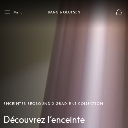
Skip to main content
Skip to main footer
Menu
Le mod
ENCEINTES BEOSOUND 2 GRADIENT COLLECTION
Découvrez l’enceinte