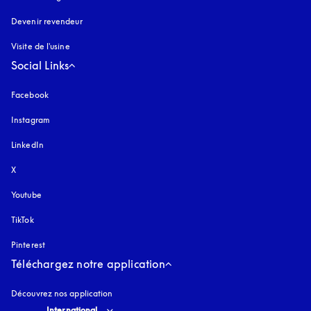
Devenir revendeur
Visite de l'usine
Social Links
Facebook
Instagram
s’ouvre dans un nouvel onglet
LinkedIn
X
Youtube
s’ouvre dans un nouvel onglet
TikTok
Pinterest
Téléchargez notre application
Découvrez nos application
Select country and language
:
International