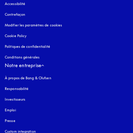
Accessibilité
s’ouvre dans un nouvel onglet
Contrefaçon
s’ouvre dans un nouvel onglet
Modifier les paramètres de cookies
Cookie Policy
s’ouvre dans un nouvel onglet
Politiques de confidentialité
s’ouvre dans un nouvel onglet
Conditions générales
Notre entreprise
À propos de Bang & Olufsen
Responsabilité
Investisseurs
Emploi
Presse
Custom integration