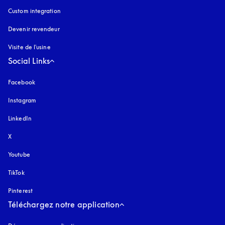
Custom integration
Devenir revendeur
Visite de l'usine
Social Links
Facebook
Instagram
s’ouvre dans un nouvel onglet
LinkedIn
X
Youtube
s’ouvre dans un nouvel onglet
TikTok
Pinterest
Téléchargez notre application