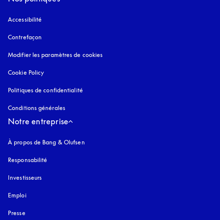
Accessibilité
s’ouvre dans un nouvel onglet
Contrefaçon
s’ouvre dans un nouvel onglet
Modifier les paramètres de cookies
Cookie Policy
s’ouvre dans un nouvel onglet
Politiques de confidentialité
s’ouvre dans un nouvel onglet
Conditions générales
Notre entreprise
À propos de Bang & Olufsen
Responsabilité
Investisseurs
Emploi
Presse