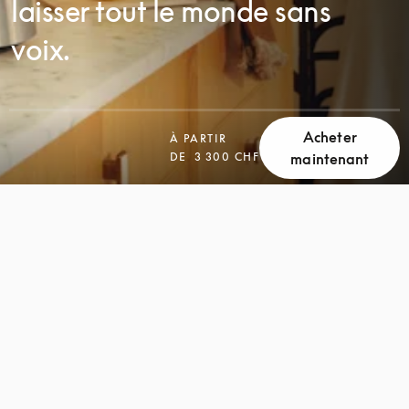
laisser tout le monde sans
voix.
Acheter
À PARTIR
DE
3 300 CHF
maintenant
FAITES
FAITES
DÉFILER
DÉFILER
LA
LA
PAGE
PAGE
POUR