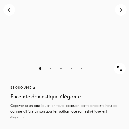
POUR
DÉCOUVRIR
DÉCOUVRIR
BEOSOUND 2
Enceinte domestique élégante
Captivante en tout lieu et en toute occasion, cette enceinte haut de 
gamme diffuse un son aussi envoûtant que son esthétique est 
élégante. 