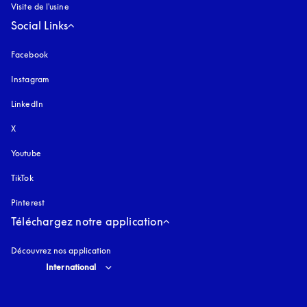
Visite de l'usine
Social Links
Facebook
Instagram
s’ouvre dans un nouvel onglet
LinkedIn
X
Youtube
s’ouvre dans un nouvel onglet
TikTok
Pinterest
Téléchargez notre application
Découvrez nos application
Select country and language
:
International