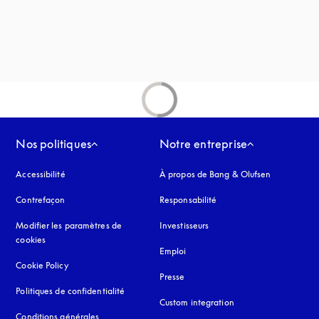
nglet
vre dans un nouvel onglet
uvel onglet
Nos politiques
Notre entreprise
Accessibilité
s’ouvre dans un nouvel onglet
À propos de Bang & Olufsen
Contrefaçon
s’ouvre dans un nouvel onglet
Responsabilité
Modifier les paramètres de
Investisseurs
cookies
Emploi
Cookie Policy
s’ouvre dans un nouvel onglet
Presse
Politiques de confidentialité
s’ouvre dans un nouvel onglet
Custom integration
Conditions générales