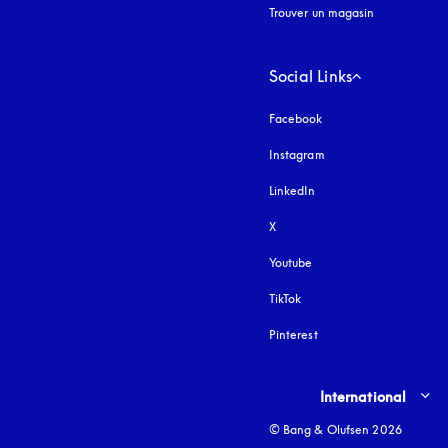
Trouver un magasin
Social Links
Facebook
Instagram
s’ouvre dans un nouvel
LinkedIn
X
Youtube
s’ouvre dans un nouvel o
TikTok
Pinterest
Select country and lang
International
© Bang & Olufsen 2026