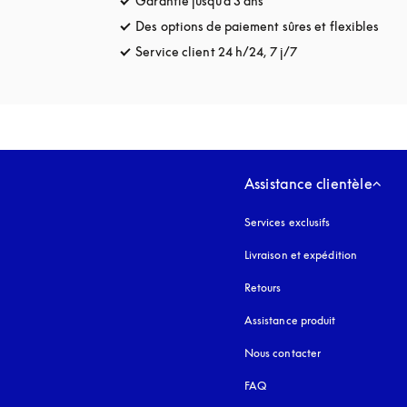
Garantie jusqu'à 3 ans
s’ouvre dans un nouvel o
Des options de paiement sûres et flexibles
s’ou
Service client 24 h/24, 7 j/7
s’ouvre dans un no
Assistance clientèle
Services exclusifs
Livraison et expédition
Retours
Assistance produit
Nous contacter
FAQ