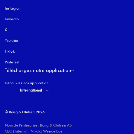
Instagram
s’ouvre dans un nouvel onglet
LinkedIn
X
Youtube
s’ouvre dans un nouvel onglet
TikTok
Pinterest
Téléchargez notre application
Découvrez nos application
Select country and language
:
International
© Bang & Olufsen 2026
Nom de l’entreprise : Bang & Olufsen AS

CEO (Interim) : Nikolaj Wendelboe 
