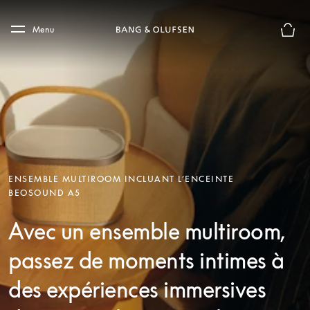
Skip to main content
Skip to main footer
Menu
Le mod
ENSEMBLE MULTIROOM INCLUANT L’ENCEINTE
BEOSOUND A5
Avec un ensemble multiroom,
passez de moments intimes à
des expériences immersives