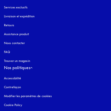
Services exclusifs
Livraison et expédition
Retours
Assistance produit
Nous contacter
FAQ
Trouver un magasin
Nos politiques
Accessibilité
s’ouvre dans un nouvel onglet
Contrefaçon
s’ouvre dans un nouvel onglet
Modifier les paramètres de cookies
Cookie Policy
s’ouvre dans un nouvel onglet