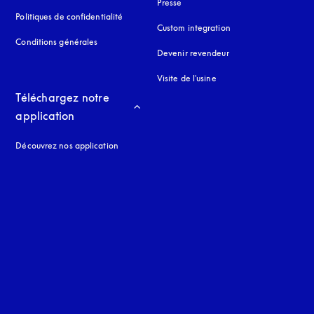
Presse
Politiques de confidentialité
s’ouvre dans un nouvel onglet
Custom integration
Conditions générales
Devenir revendeur
Visite de l'usine
Téléchargez notre 
application
Découvrez nos application
 onglet
nglet