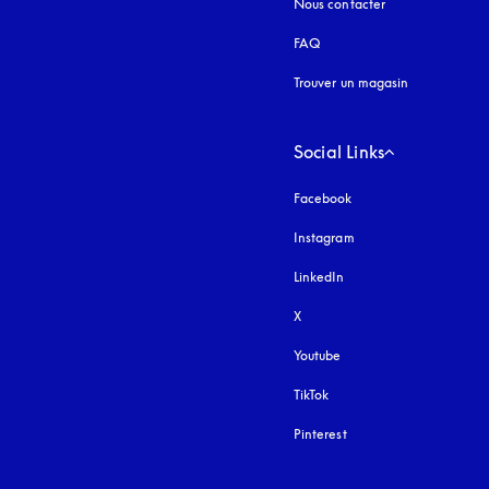
Nous contacter
FAQ
Trouver un magasin
Social Links
Facebook
Instagram
s’ouvre dans un nouvel
LinkedIn
X
Youtube
s’ouvre dans un nouvel o
TikTok
Pinterest