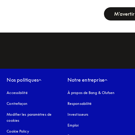
newsletter-fo
M’avertir
Nos politiques
Notre entreprise
Accessibilité
s’ouvre dans un nouvel onglet
À propos de Bang & Olufsen
Contrefaçon
s’ouvre dans un nouvel onglet
Responsabilité
Modifier les paramètres de
Investisseurs
cookies
Emploi
Cookie Policy
s’ouvre dans un nouvel onglet